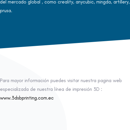
del mercado global , como creality, anycubic, mingda, artillery,
prusa.
Para mayor información puedes visitar nuestra pagina web
especializada de nuestra línea de impresión 3D :
www.3dsbprinting.com.ec