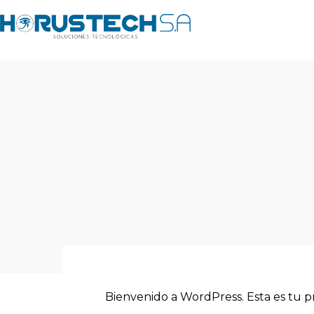
RIS-PACS
Sistema de archivamiento y
est
distribución de imágenes en
age
medicina mediante el protocolo
d
DICOM hacia estaciones de
RIS-PACS
trabajo.
Sistema de archivamiento y
est
distribución de imágenes en
age
medicina mediante el protocolo
d
DICOM hacia estaciones de
trabajo.
Bienvenido a WordPress. Esta es tu pri