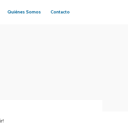
Quiénes Somos
Contacto
g
Tecnología
 en
Implementación de cableado
n de
estructurado hospitalario,
s,
Instalación de cámaras de
seguridad IP, Sistemas
g
Tecnología
Biométricos.
 en
Implementación de cableado
n de
estructurado hospitalario,
s,
Instalación de cámaras de
seguridad IP, Sistemas
Biométricos.
r!